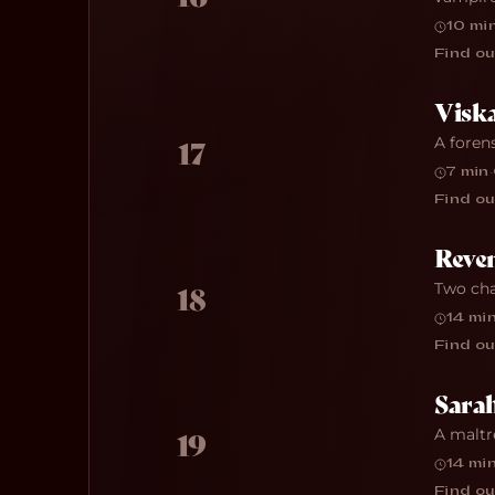
10 mi
Find ou
Viska
A foren
17
7 min
·
Find ou
Reven
Two cha
18
14 mi
Find ou
Sarah
A maltr
19
14 mi
Find ou